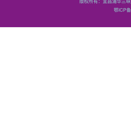
版权所有：宜昌浦华三峡
鄂ICP备